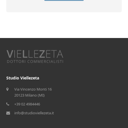
Studio Viellezeta
Via Vincenzo Monti 16
20123 Milano (MI)
+39 02 4984446
info@studioviellezeta.it